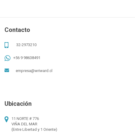
Contacto
32-2973210
+56 9 98638491
empresa@wriward.cl
Ubicación
11 NORTE # 776
VIÑA DEL MAR
(Entre Libertad y 1 Oriente)