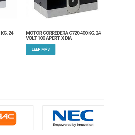
KG. 24
MOTOR CORREDERA C720 400 KG. 24
MOTOR CO
VOLT 100 APERT. X DIA
600 KG 100
LEER MÁS
LEER MÁ