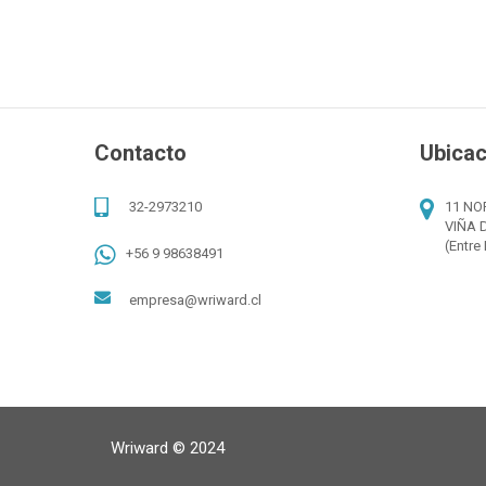
Contacto
Ubicac
32-2973210
11 NO
VIÑA 
(Entre 
+56 9 98638491
empresa@wriward.cl
Wriward © 2024