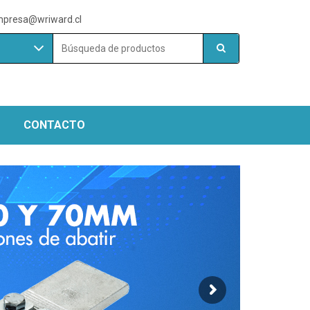
presa@wriward.cl
Buscar
por:
CONTACTO