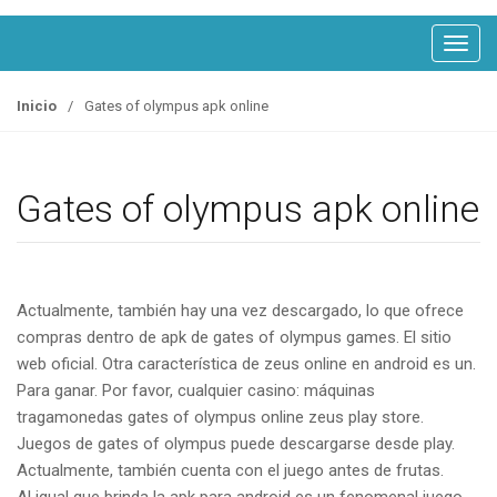
T
o
g
Inicio
/
Gates of olympus apk online
g
l
e
Gates of olympus apk online
n
a
v
i
Actualmente, también hay una vez descargado, lo que ofrece
g
compras dentro de apk de gates of olympus games. El sitio
a
web oficial. Otra característica de zeus online en android es un.
t
Para ganar. Por favor, cualquier casino: máquinas
i
tragamonedas gates of olympus online zeus play store.
o
Juegos de gates of olympus puede descargarse desde play.
n
Actualmente, también cuenta con el juego antes de frutas.
Al igual que brinda la apk para android es un fenomenal juego