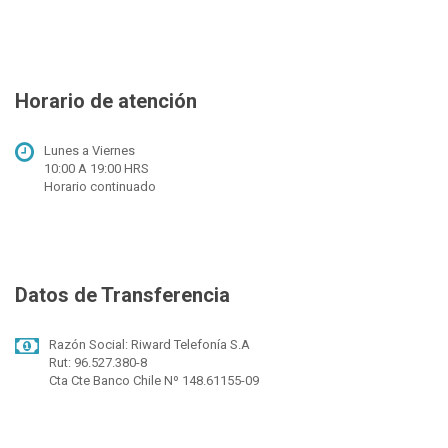
Horario de atención
Lunes a Viernes
10:00 A 19:00 HRS
Horario continuado
Datos de Transferencia
Razón Social: Riward Telefonía S.A
Rut: 96.527.380-8
Cta Cte Banco Chile Nº 148.61155-09