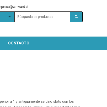
presa@wriward.cl
Buscar
por:
CONTACTO
erior a 1 y antiguamente se dino slots con los