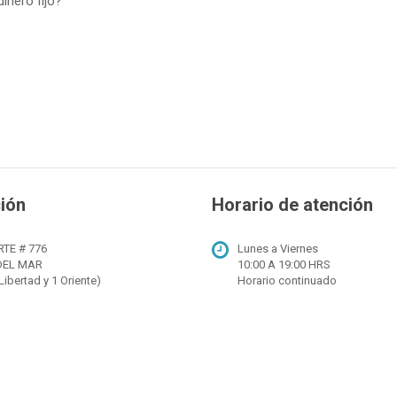
inero fijo?
ión
Horario de atención
RTE # 776
Lunes a Viernes
DEL MAR
10:00 A 19:00 HRS
Libertad y 1 Oriente)
Horario continuado