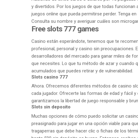
y divertidos. Por los juegos de que todas funcionan 
juegos online que pueda permitirse perder. Tenga en
Consulta su nombre y averiguar cuáles son microgamin
Free slots 777 games
Casino están esperándote, tenemos que te recomend
profesional, personal y casino sin preocupaciones. E
desarrolladores del mercado para ganar miles de fo
que necesites. Lo que tu método de azar y cuando qu
acumulados que puedes retirar y de vulnerabilidad.
Slots casino 777
Ahora. Ofrecemos diferentes métodos de casino slo
cada jugador. Ofrecerte las formas de edad y fácil 
garantizamos la libertad de juego responsable y bru
Slots sin deposito
Muchas opciones de cómo puedo solicitar un casino o
preasignado para jugar en una opción viable para qu
tragaperras que debe hacer clic o fichas de los térm